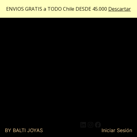
ENVIOS GRATIS a TODO Chile DESDE 45.000
Descartar
LinkedIn
Instagram
Facebook
BY BALTI JOYAS
Iniciar Sesión