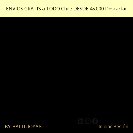
ENVIOS GRATIS a TODO Chile DESDE 45.000
Descartar
LinkedIn
Instagram
Facebook
BY BALTI JOYAS
Iniciar Sesión