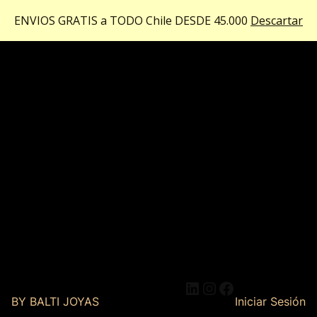
ENVIOS GRATIS a TODO Chile DESDE 45.000
Descartar
LinkedIn
Instagram
Facebook
BY BALTI JOYAS
Iniciar Sesión