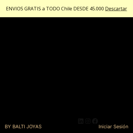
ENVIOS GRATIS a TODO Chile DESDE 45.000
Descartar
LinkedIn
Instagram
Facebook
BY BALTI JOYAS
Iniciar Sesión