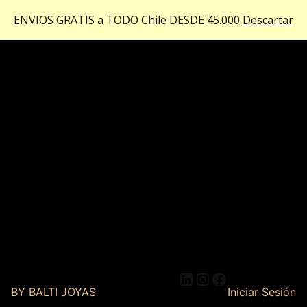
ENVIOS GRATIS a TODO Chile DESDE 45.000
Descartar
LinkedIn
Instagram
Facebook
BY BALTI JOYAS
Iniciar Sesión